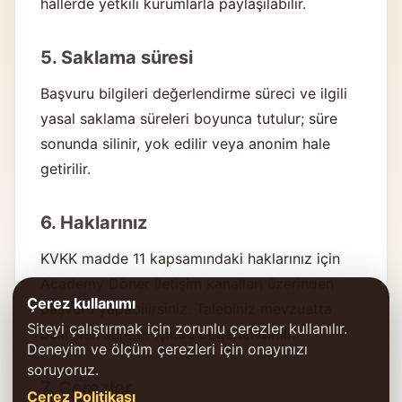
hallerde yetkili kurumlarla paylaşılabilir.
5. Saklama süresi
Başvuru bilgileri değerlendirme süreci ve ilgili
yasal saklama süreleri boyunca tutulur; süre
sonunda silinir, yok edilir veya anonim hale
getirilir.
6. Haklarınız
KVKK madde 11 kapsamındaki haklarınız için
Academy Döner iletişim kanalları üzerinden
Çerez kullanımı
başvuru yapabilirsiniz. Talebiniz mevzuatta
Siteyi çalıştırmak için zorunlu çerezler kullanılır.
belirtilen süreler içinde değerlendirilir.
Deneyim ve ölçüm çerezleri için onayınızı
soruyoruz.
7. Çerezler
Çerez Politikası